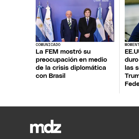
COMUNICADO
MOMEN
La FEM mostró su
EE.U
preocupación en medio
duro
de la crisis diplomática
las 
con Brasil
Trum
Fede