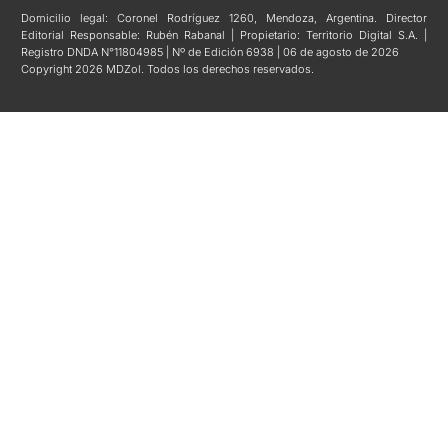
Domicilio legal: Coronel Rodríguez 1260, Mendoza, Argentina. Director
Editorial Responsable: Rubén Rabanal | Propietario: Territorio Digital S.A. |
Registro DNDA N°11804985 | Nº de Edición 6938 | 06 de agosto de 2026
Copyright 2026 MDZol. Todos los derechos reservados.