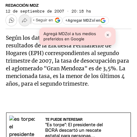
REDACCIÓN MDZ
12 de septiembre de 2007 · 20:18 hs
+
Agregar MDZol en
+ Seguir en
Agregá MDZol a tus medios
×
Según los datos obtenidos en el informe de
preferidos en Google
resultados de la Encuesta Permanente de
Hogares (EPH) correspondientes al segundo
trimestre de 2007, la tasa de desocupación para
el aglomerado "Gran Mendoza" es de 3,5%. La
mencionada tasa, es la menor de los últimos 4
años, para el segundo trimestre.
TE PUEDE INTERESAR
"Es torpe": El presidente del
BCRA descartó un rescate
estatal para personas