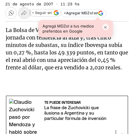
21 de agosto de 2007 · 11:23 hs
+
Agregar MDZol en
+ Seguir en
Agregá MDZol a tus medios
×
La Bolsa de Valores de Sao Paulo inició la
preferidos en Google
jornada con tendencia al alza y, tras cinco
minutos de subastas, su índice Ibovespa subía
un 0,27 %, hasta los 49.339 puntos, en tanto que
el real abrió con una apreciación del 0,45 %
frente al dólar, que era vendido a 2,020 reales.
TE PUEDE INTERESAR
La frase de Zuchovicki que
ilusiona a Argentina y su
particular fórmula de inversión