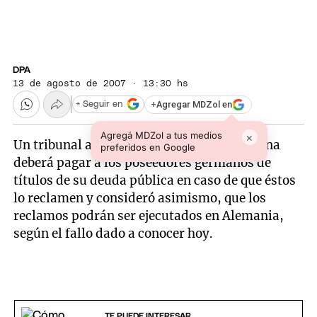
DPA
13 de agosto de 2007 · 13:30 hs
+
Agregar MDZol en
+ Seguir en
Agregá MDZol a tus medios
×
Un tribunal alemán dictaminó que Argentina
preferidos en Google
deberá pagar a los poseedores germanos de
títulos de su deuda pública en caso de que éstos
lo reclamen y consideró asimismo, que los
reclamos podrán ser ejecutados en Alemania,
según el fallo dado a conocer hoy.
TE PUEDE INTERESAR