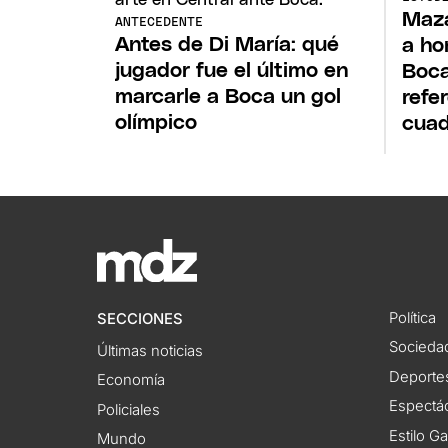
Maza
ANTECEDENTE
Antes de Di María: qué
a ho
jugador fue el último en
Boca
marcarle a Boca un gol
refe
olímpico
cuad
Política
SECCIONES
Socieda
Últimas noticias
Deporte
Economía
Espectác
Policiales
Estilo G
Mundo