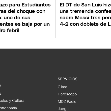
zo para Estudiantes
El DT de San Luis hiz
ras del choque con
una tremenda confes
: uno de sus
sobre Messi tras per
rentes es baja por un
4-2 con doblete de 
ro febril
SERVICIOS
d
Clima
s
Horóscopo
ulos y Cultura
MDZ Radio
astronomía
Juegos