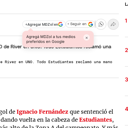
L
+
Agregar MDZol en
+ Seguir en
Agregá MDZol a tus medios
×
preferidos en Google
de River en UNO. Todo Estudiantes reclamó una mano
 gol de
Ignacio Fernández
que sentenció el
 dando vuelta en la cabeza de
Estudiantes
,
 más alto de la Zona A del campeonato. Y más