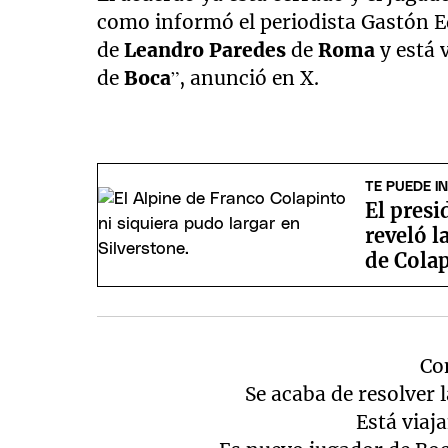
como informó el periodista Gastón Edul
de
Leandro Paredes
de
Roma
y está 
de
Boca
”, anunció en X.
TE PUEDE I
El presi
reveló l
de Cola
Co
Se acaba de resolver 
Está viaj