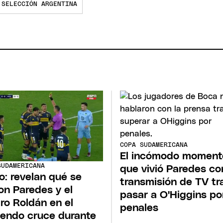
SELECCIÓN ARGENTINA
COPA SUDAMERICANA
El incómodo moment
SUDAMERICANA
que vivió Paredes co
o: revelan qué se
transmisión de TV tr
ron Paredes y el
pasar a O'Higgins po
tro Roldán en el
penales
endo cruce durante