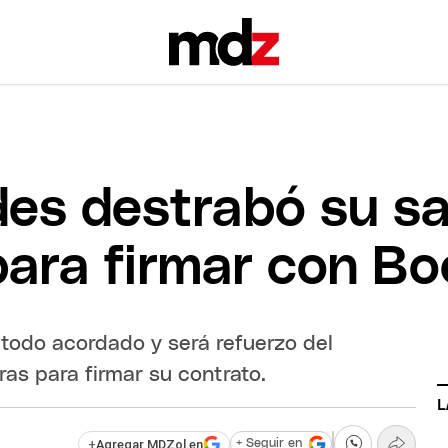
es destrabó su sal
para firmar con B
 todo acordado y será refuerzo del
ras para firmar su contrato.
L
+
Agregar MDZol en
+ Seguir en