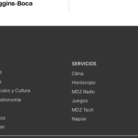
ggins-Boca
SERVICIOS
d
Clima
s
Horóscopo
ulos y Cultura
MDZ Radio
astronomía
Juegos
MDZ Tech
tos
Napsix
ter