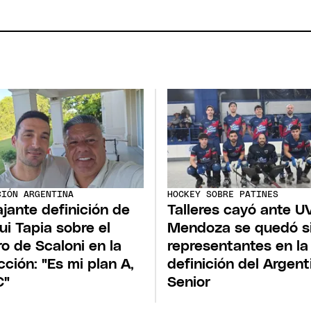
CIÓN ARGENTINA
HOCKEY SOBRE PATINES
ajante definición de
Talleres cayó ante U
ui Tapia sobre el
Mendoza se quedó s
ro de Scaloni en la
representantes en la
cción: "Es mi plan A,
definición del Argent
C"
Senior