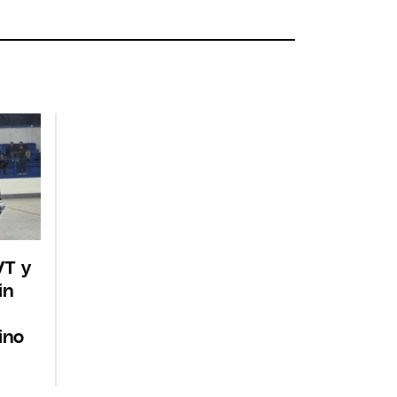
VT y
in
ino