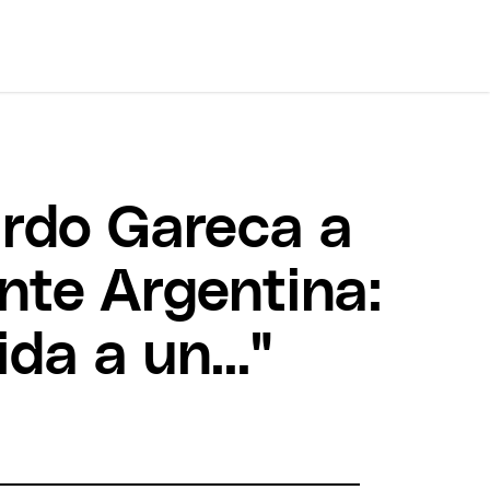
ardo Gareca a
ante Argentina:
da a un..."