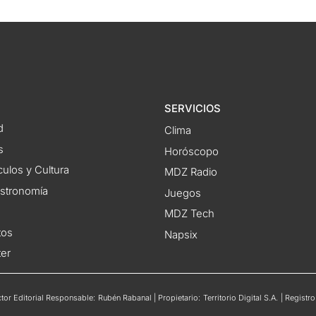
SERVICIOS
d
Clima
s
Horóscopo
ulos y Cultura
MDZ Radio
astronomía
Juegos
MDZ Tech
tos
Napsix
ter
or Editorial Responsable: Rubén Rabanal | Propietario: Territorio Digital S.A. | Regis