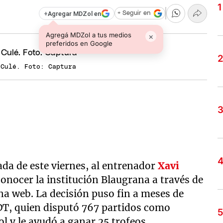
+
Agregar MDZol en
+ Seguir en
Agregá MDZol a tus medios
×
preferidos en Google
 Culé. Foto: Captura
ada de este viernes, al entrenador
Xavi
conocer la institución Blaugrana a través de
a web. La decisión puso fin a meses de
o DT, quien disputó 767 partidos como
l y le ayudó a ganar 25 trofeos