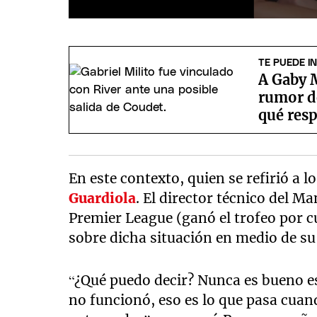
0
seconds
of
23
TE PUEDE I
seconds
Volume
A Gaby M
90%
rumor d
qué res
En este contexto, quien se refirió a 
Guardiola
. El director técnico del M
Premier League (ganó el trofeo por c
sobre dicha situación en medio de su
“¿Qué puedo decir? Nunca es bueno es
no funcionó, eso es lo que pasa cuand