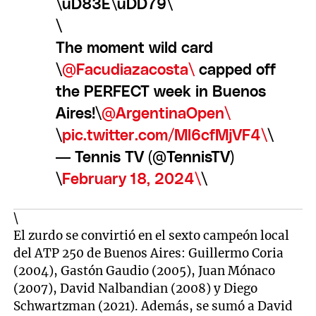
\uD83E\uDD79\
\
The moment wild card
\
@Facudiazacosta\
capped off
the PERFECT week in Buenos
Aires!\
@ArgentinaOpen\
\
pic.twitter.com/Ml6cfMjVF4\
\
— Tennis TV (@TennisTV)
\
February 18, 2024\
\
\
El zurdo se convirtió en el sexto campeón local
del ATP 250 de Buenos Aires: Guillermo Coria
(2004), Gastón Gaudio (2005), Juan Mónaco
(2007), David Nalbandian (2008) y Diego
Schwartzman (2021). Además, se sumó a David