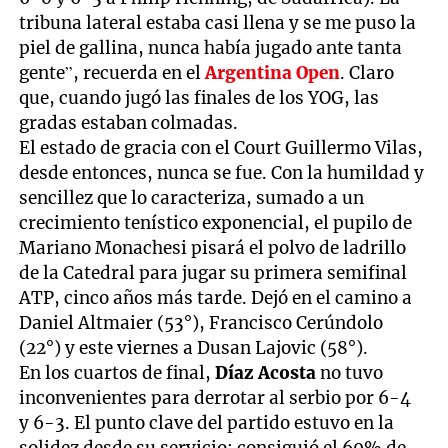
tribuna lateral estaba casi llena y se me puso la
piel de gallina, nunca había jugado ante tanta
gente”, recuerda en el
Argentina Open
. Claro
que, cuando jugó las finales de los YOG, las
gradas estaban colmadas.
El estado de gracia con el Court Guillermo Vilas,
desde entonces, nunca se fue. Con la humildad y
sencillez que lo caracteriza, sumado a un
crecimiento tenístico exponencial, el pupilo de
Mariano Monachesi pisará el polvo de ladrillo
de la Catedral para jugar su primera semifinal
ATP, cinco años más tarde. Dejó en el camino a
Daniel Altmaier (53°), Francisco Cerúndolo
(22°) y este viernes a Dusan Lajovic (58°).
En los cuartos de final,
Díaz Acosta
no tuvo
inconvenientes para derrotar al serbio por 6-4
y 6-3. El punto clave del partido estuvo en la
solidez desde su servicio: consiguió el 69% de