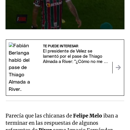
0
seconds
of
23
TE PUEDE INTERESAR
seconds
El presidente de Vélez se
lamentó por el pase de Thiago
Almada a River: "¿Cómo no me va
a doler?"
Parecía que las chicanas de
Felipe Melo
iban a
terminar en las respuestas de algunos