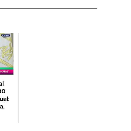
al
30
ual:
a,