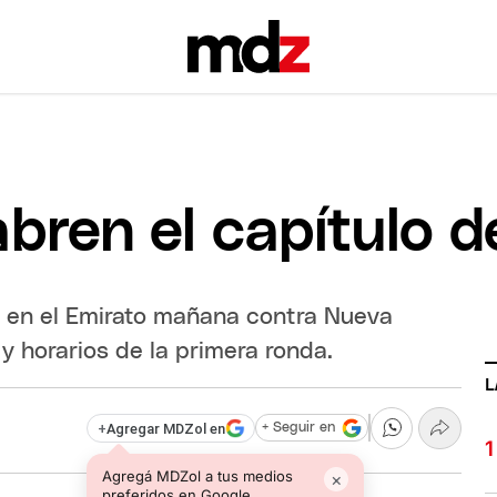
bren el capítulo d
a en el Emirato mañana contra Nueva
y horarios de la primera ronda.
L
+
Agregar MDZol en
+ Seguir en
Agregá MDZol a tus medios
×
preferidos en Google