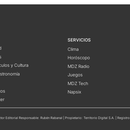
SERVICIOS
d
Clima
s
Horóscopo
ulos y Cultura
MDZ Radio
astronomía
Juegos
MDZ Tech
tos
Napsix
ter
or Editorial Responsable: Rubén Rabanal | Propietario: Territorio Digital S.A. | Regis