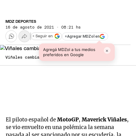
MDZ DEPORTES
16 de agosto de 2021 · 08:21 hs
+
Agregar MDZol en
+ Seguir en
Agregá MDZol a tus medios
×
preferidos en Google
Viñales cambia de equipo Foto: EFE
El piloto español de
MotoGP
,
Maverick Viñales
,
se vio envuelto en una polémica la semana
pasada al ser sancionado por su escudería, la