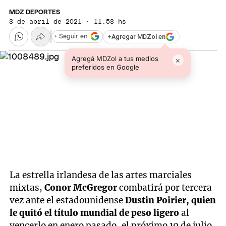
MDZ DEPORTES
3 de abril de 2021 · 11:53 hs
+
Agregar MDZol en
+ Seguir en
Agregá MDZol a tus medios
×
preferidos en Google
La estrella irlandesa de las artes marciales
mixtas,
Conor McGregor
combatirá por tercera
vez ante el estadounidense
Dustin Poirier, quien
le quitó el título mundial de peso ligero
al
vencerlo en enero pasado, el próximo 10 de julio