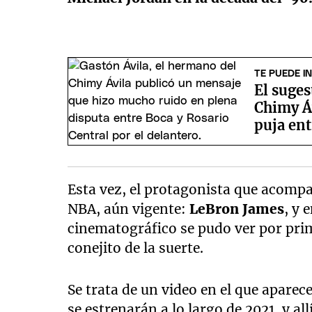
TE PUEDE I
El suge
Chimy Á
puja ent
Esta vez, el protagonista que acompa
NBA, aún vigente:
LeBron James
, y 
cinematográfico se pudo ver por prim
conejito de la suerte.
Se trata de un video en el que aparec
se estrenarán a lo largo de 2021, y a