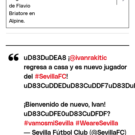
uD83DuDEA8 ¡
@ivanrakitic
regresa a casa y es nuevo jugador
del
#SevillaFC
!
uD83CuDDEDuD83CuDDF7uD83DuD
¡Bienvenido de nuevo, Ivan!
uD83CuDFE0uD83CuDFDF?
#vamosmiSevilla
#WeareSevilla
— Sevilla Fútbol Club (@SevillaFC)