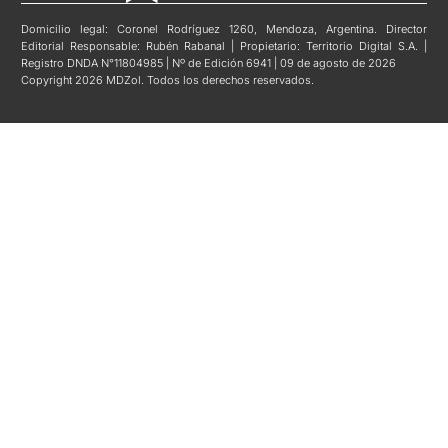
Domicilio legal: Coronel Rodríguez 1260, Mendoza, Argentina. Director
Editorial Responsable: Rubén Rabanal | Propietario: Territorio Digital S.A. |
Registro DNDA N°11804985 | Nº de Edición 6941 | 09 de agosto de 2026
Copyright 2026 MDZol. Todos los derechos reservados.