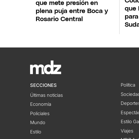
Coud
que mete presión en
que 
plena puja entre Boca y
para
Rosario Central
Sud
Política
SECCIONES
Socieda
Últimas noticias
Deporte
Economía
Espectác
Policiales
Estilo G
Mundo
Viajes
Estilo