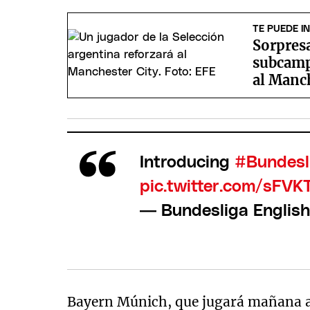
TE PUEDE I
Sorpres
subcamp
al Manch
Introducing
#Bundes
pic.twitter.com/sFVK
— Bundesliga Englis
Bayern Múnich, que jugará mañana a l