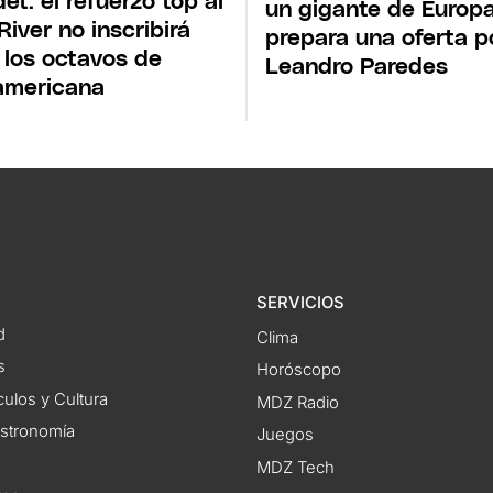
et: el refuerzo top al
un gigante de Europ
River no inscribirá
prepara una oferta p
 los octavos de
Leandro Paredes
americana
SERVICIOS
d
Clima
s
Horóscopo
ulos y Cultura
MDZ Radio
astronomía
Juegos
MDZ Tech