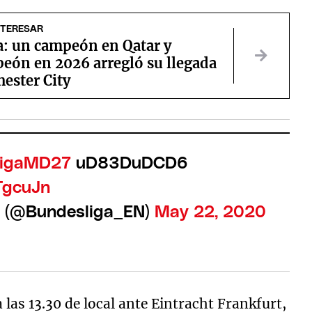
NTERESAR
a: un campeón en Qatar y
eón en 2026 arregló su llegada
ester City
ligaMD27
uD83DuDCD6
TgcuJn
h (@Bundesliga_EN)
May 22, 2020
as 13.30 de local ante Eintracht Frankfurt,