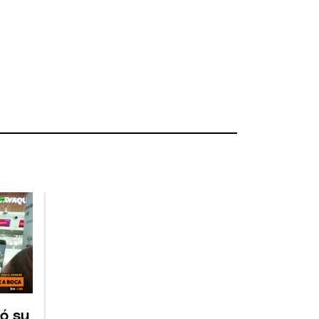
tó su