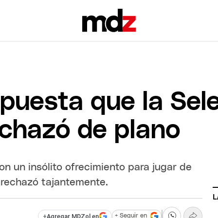
opuesta que la Sel
chazó de plano
on un insólito ofrecimiento para jugar de
a rechazó tajantemente.
L
+
Agregar MDZol en
+ Seguir en