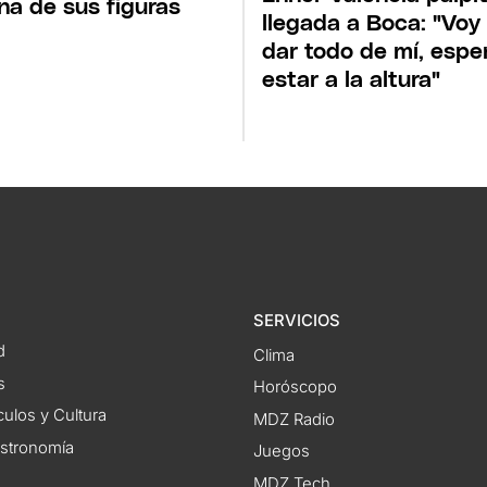
na de sus figuras
llegada a Boca: "Voy
dar todo de mí, espe
estar a la altura"
SERVICIOS
d
Clima
s
Horóscopo
ulos y Cultura
MDZ Radio
astronomía
Juegos
MDZ Tech