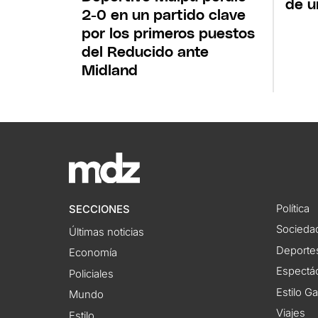
de u
2-0 en un partido clave
por los primeros puestos
del Reducido ante
Midland
Política
SECCIONES
Socieda
Últimas noticias
Deporte
Economía
Espectác
Policiales
Estilo G
Mundo
Viajes
Estilo