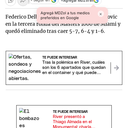
+
Agregar MDZol en
+ Seguir en
Agregá MDZol a tus medios
×
Federico Delbonis no pudo con Novak Djokovic
preferidos en Google
en la tercera ronda del Masters 1000 de Miami y
quedó eliminado tras caer 5-7, 6-4 y 1-6.
TE PUEDE INTERESAR
Tras la polémica en River, cuáles
son los 6 apartados que quedan
en el container y qué puede
pasar con ellos
TE PUEDE INTERESAR
River presentó a
Thiago Almada en el
Monumental: charla