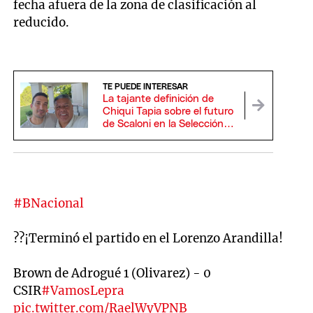
fecha afuera de la zona de clasificación al
reducido.
TE PUEDE INTERESAR
La tajante definición de
Chiqui Tapia sobre el futuro
de Scaloni en la Selección:
"Es mi plan A, B y C"
#BNacional
??¡Terminó el partido en el Lorenzo Arandilla!
Brown de Adrogué 1 (Olivarez) - 0
CSIR
#VamosLepra
pic.twitter.com/RaelWyVPNB