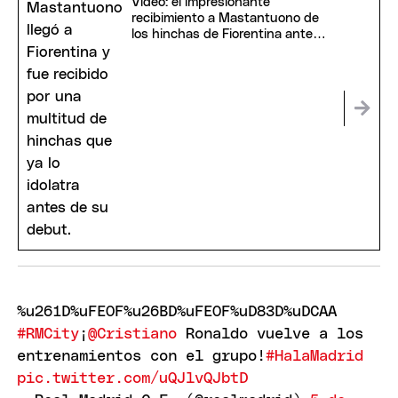
Video: el impresionante
recibimiento a Mastantuono de
los hinchas de Fiorentina antes
de su presentación
%u261D%uFE0F%u26BD%uFE0F%uD83D%uDCAA
#RMCity
¡
@Cristiano
Ronaldo vuelve a los
entrenamientos con el grupo!
#HalaMadrid
pic.twitter.com/uQJlvQJbtD