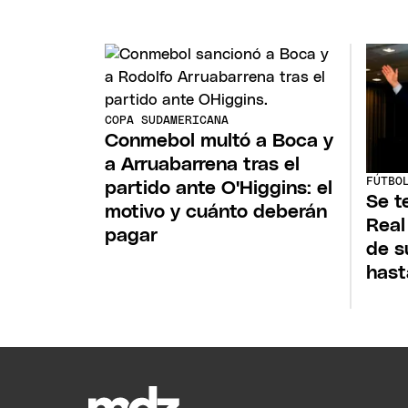
COPA SUDAMERICANA
Conmebol multó a Boca y
a Arruabarrena tras el
FÚTBO
partido ante O'Higgins: el
Se t
motivo y cuánto deberán
Real
pagar
de s
has