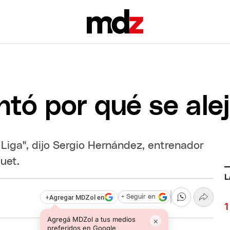
tó por qué se alej
a Liga", dijo Sergio Hernández, entrenador
uet.
L
+
Agregar MDZol en
+ Seguir en
Agregá MDZol a tus medios
×
preferidos en Google