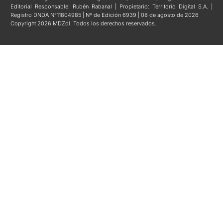
Editorial Responsable: Rubén Rabanal | Propietario: Territorio Digital S.A. |
Registro DNDA N°11804985 | Nº de Edición 6939 | 08 de agosto de 2026
Copyright 2026 MDZol. Todos los derechos reservados.