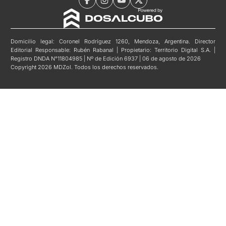
Domicilio legal: Coronel Rodríguez 1260, Mendoza, Argentina. Director
Editorial Responsable: Rubén Rabanal | Propietario: Territorio Digital S.A. |
Registro DNDA N°11804985 | Nº de Edición 6937 | 06 de agosto de 2026
Copyright 2026 MDZol. Todos los derechos reservados.