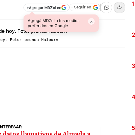
+
Agregar MDZol en
+ Seguir en
Agregá MDZol a tus medios
×
preferidos en Google
hoy. Foto: prensa Halpern
INTERESAR
 datos llamativos de Almada a