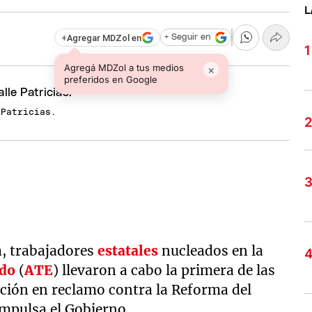
L
+
Agregar MDZol en
+ Seguir en
Agregá MDZol a tus medios
×
preferidos en Google
 Patricias.
a, trabajadores
estatales
nucleados en la
ado
(
ATE
) llevaron a cabo la primera de las
ación en reclamo contra la Reforma del
mpulsa el Gobierno.