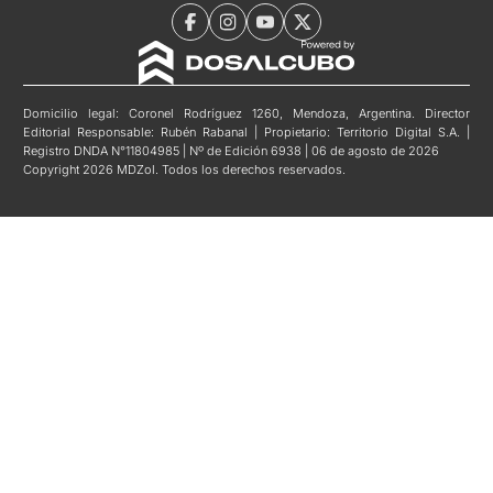
Domicilio legal: Coronel Rodríguez 1260, Mendoza, Argentina. Director
Editorial Responsable: Rubén Rabanal | Propietario: Territorio Digital S.A. |
Registro DNDA N°11804985 | Nº de Edición 6938 | 06 de agosto de 2026
Copyright 2026 MDZol. Todos los derechos reservados.