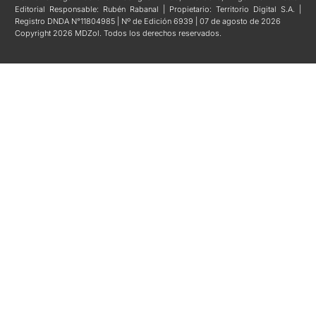
Editorial Responsable: Rubén Rabanal | Propietario: Territorio Digital S.A. |
Registro DNDA N°11804985 | Nº de Edición 6939 | 07 de agosto de 2026
Copyright 2026 MDZol. Todos los derechos reservados.