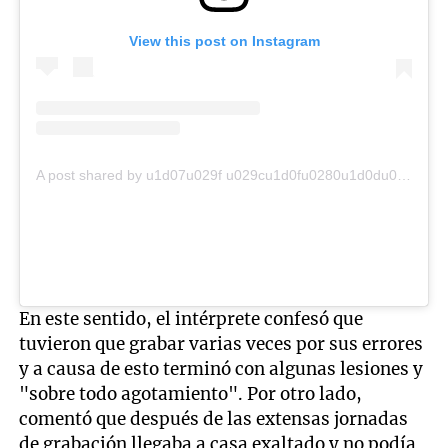
View this post on Instagram
A post shared by u1d07u029f u029cu1d0fu0280u1d0du026au0262u1d1cu1d07u0280u1d0f (u0040elhormiguero)
En este sentido, el intérprete confesó que
tuvieron que grabar varias veces por sus errores
y a causa de esto terminó con algunas lesiones y
"sobre todo agotamiento". Por otro lado,
comentó que después de las extensas jornadas
de grabación llegaba a casa exaltado y no podía