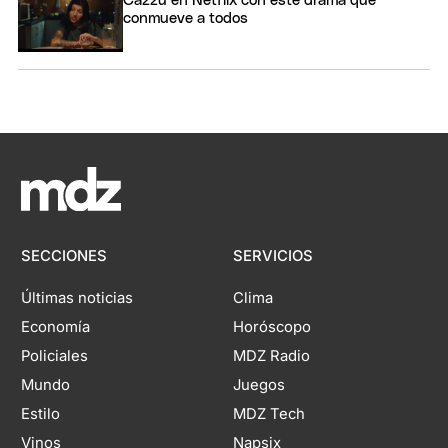
Cazzu en Netflix con este drama que
conmueve a todos
SECCIONES
SERVICIOS
Últimas noticias
Clima
Economía
Horóscopo
Policiales
MDZ Radio
Mundo
Juegos
Estilo
MDZ Tech
Vinos
Napsix