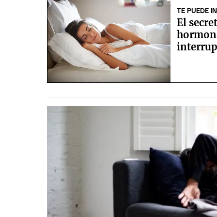
TE PUEDE I
El secre
hormona
interru