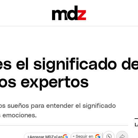
s el significado d
los expertos
os sueños para entender el significado
s emociones.
L
+
Agregar MDZol en
+ Seguir en