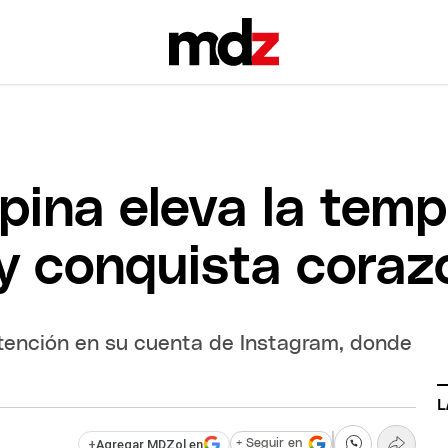
ina eleva la temp
 y conquista cora
tención en su cuenta de Instagram, donde
.
L
+
Agregar MDZol en
+ Seguir en