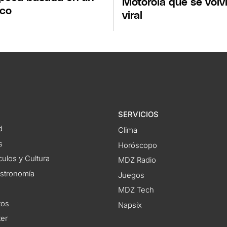
Motorola que se volv
ico
viral
SERVICIOS
d
Clima
s
Horóscopo
ulos y Cultura
MDZ Radio
astronomía
Juegos
MDZ Tech
tos
Napsix
ter