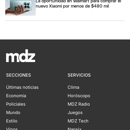
La oportunidad en Walmart para comprar el
nuevo Xiaomi por menos de $480 mil
SECCIONES
SERVICIOS
Últimas noticias
Clima
Economía
Horóscopo
Policiales
MDZ Radio
Mundo
Juegos
Estilo
MDZ Tech
Vinos
Napsix