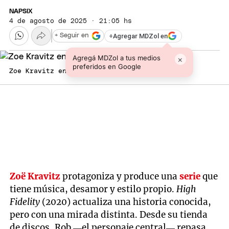
NAPSIX
4 de agosto de 2025 · 21:05 hs
+
Agregar MDZol en
+ Seguir en
Agregá MDZol a tus medios
×
preferidos en Google
Zoe Kravitz en esta serie espectacular.
Zoë Kravitz
protagoniza y produce una
serie
que
tiene música, desamor y estilo propio.
High
Fidelity
(2020) actualiza una historia conocida,
pero con una mirada distinta. Desde su tienda
de discos, Rob —el personaje central— repasa