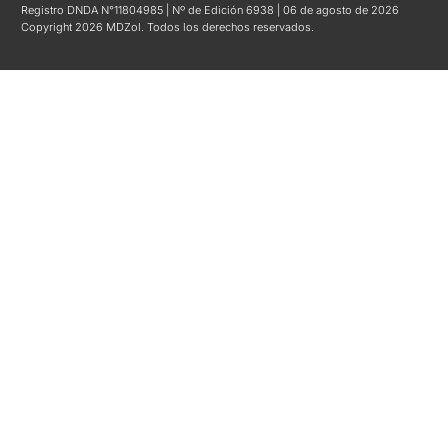
Registro DNDA N°11804985 | Nº de Edición 6938 | 06 de agosto de 2026
Copyright 2026 MDZol. Todos los derechos reservados.