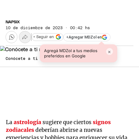
NAPSIX
10 de diciembre de 2023 · 00:42 hs
+
Agregar MDZol en
+ Seguir en
Agregá MDZol a tus medios
×
preferidos en Google
Conócete a ti misma con una nueva actividad
La
astrología
sugiere que ciertos
signos
zodiacales
deberían abrirse a nuevas
experiencias y hobbies para enriquecer su vida.