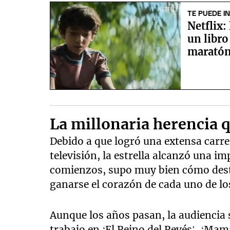
of
3
TE PUEDE I
minutes,
Netflix:
12
seconds
Volume
un libro
90%
marató
La millonaria herencia 
Debido a que logró una extensa carr
televisión, la estrella alcanzó una i
comienzos, supo muy bien cómo desta
ganarse el corazón de cada uno de lo
Aunque los años pasan, la audiencia
trabajo en ‘El Reino del Revés’, ‘Mam