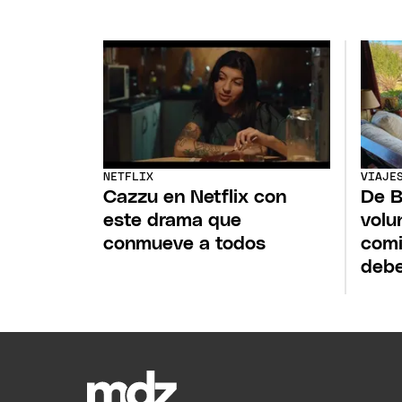
NETFLIX
VIAJE
Cazzu en Netflix con
De B
este drama que
volu
conmueve a todos
comi
debe