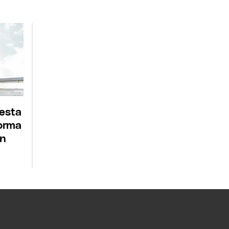
 esta
forma
ón