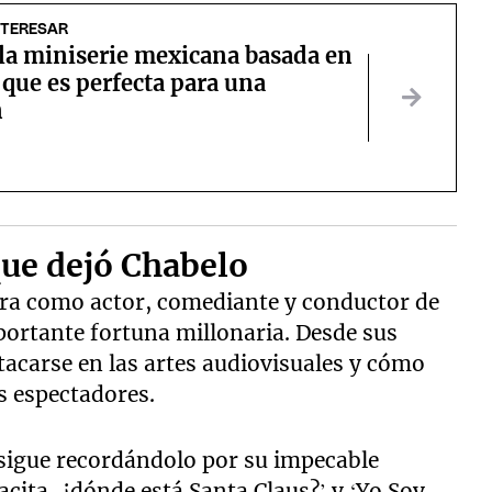
NTERESAR
 la miniserie mexicana basada en
 que es perfecta para una
n
que dejó Chabelo
era como actor, comediante y conductor de
mportante fortuna millonaria. Desde sus
carse en las artes audiovisuales y cómo
s espectadores.
 sigue recordándolo por su impecable
acita, ¿dónde está Santa Claus?’ y ‘Yo Soy