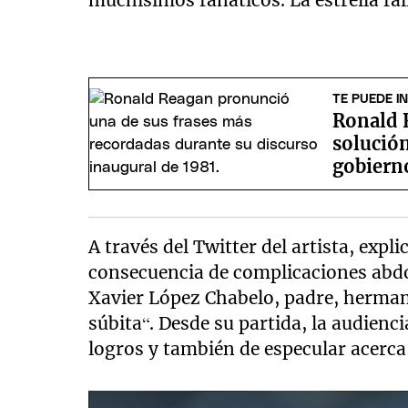
muchísimos fanáticos. La estrella fal
TE PUEDE I
Ronald R
solución
gobiern
A través del Twitter del artista, expl
consecuencia de complicaciones abd
Xavier López Chabelo, padre, herma
súbita“. Desde su partida, la audien
logros y también de especular acerca