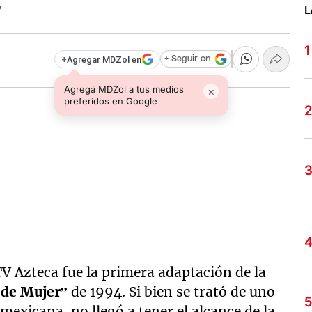
?
L
+
Agregar MDZol en
+ Seguir en
Agregá MDZol a tus medios
×
preferidos en Google
TV Azteca fue la primera adaptación de la
 de Mujer”
de 1994. Si bien se trató de uno
 mexicana, no llegó a tener el alcance de la