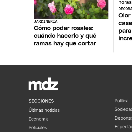
DECOR
Olor
JARDINERÍA
case
Cómo podar rosales:
para
cuándo hacerlo y qué
incr
ramas hay que cortar
Política
SECCIONES
Socieda
Últimas noticias
Deporte
Economía
Espectác
Policiales