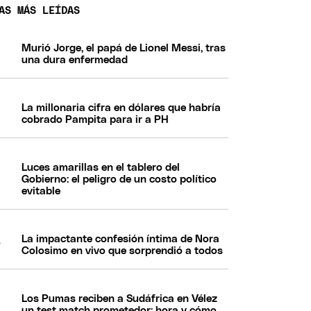
AS MÁS LEÍDAS
Murió Jorge, el papá de Lionel Messi, tras
una dura enfermedad
La millonaria cifra en dólares que habría
cobrado Pampita para ir a PH
Luces amarillas en el tablero del
Gobierno: el peligro de un costo político
evitable
La impactante confesión íntima de Nora
Colosimo en vivo que sorprendió a todos
Los Pumas reciben a Sudáfrica en Vélez
un test match prometedor: hora y cómo