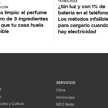
TECNOLOGÍA
¿Sin luz y con 1% de
ACIÓN
 a limpio: el perfume
batería en el teléfon
ro de 3 ingredientes
Los métodos infalibl
 que tu casa huela
para cargarlo cuand
eíble
hay electricidad
SERVICIOS
d
Clima
s
Horóscopo
ulos y Cultura
MDZ Radio