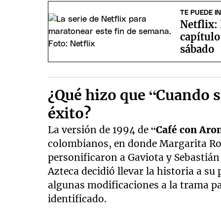
of
9
TE PUEDE I
minutes,
Netflix:
32
seconds
Volume
capítulo
90%
sábado
¿Qué hizo que “Cuando s
éxito?
La versión de 1994 de
“Café con Aro
colombianos, en donde Margarita Ros
personificaron a Gaviota y Sebastián
Azteca decidió llevar la historia a su 
algunas modificaciones a la trama pa
identificado.