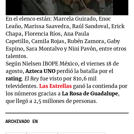
0
En el elenco están: Marcela Guirado, Enoc
seconds
Leaño, Marissa Saavedra, Raúl Sandoval, Erick
of
2
Chapa, Florencia Ríos, Ana Paula
minutes,
Capetillo, Camila Rojas, Rubén Zamora, Gaby
10
seconds
Espino, Sara Montalvo y Nini Pavón, entre otros
talentos.
Según Nielsen IBOPE México, el viernes 18 de
agosto,
Azteca UNO
perdió la batalla por el
rating
.
El Rey
fue visto por 810,6 mil
televidentes.
Las Estrellas
ganó la contienda por
los números gracias a
La Rosa de Guadalupe
,
que llegó a 2,5 millones de personas.
ARCHIVADO EN