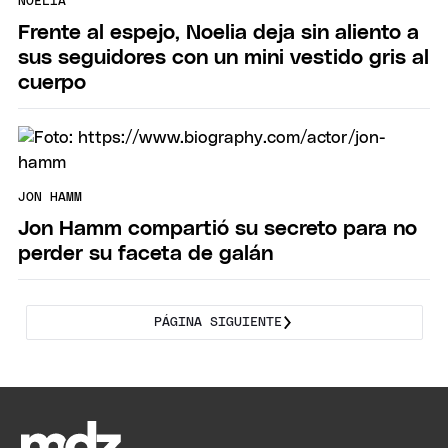
NOELIA
Frente al espejo, Noelia deja sin aliento a
sus seguidores con un mini vestido gris al
cuerpo
JON HAMM
Jon Hamm compartió su secreto para no
perder su faceta de galán
PÁGINA SIGUIENTE