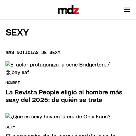
SEXY
MÁS NOTICIAS DE SEXY
HOMBRE
La Revista People eligió al hombre más
sexy del 2025: de quién se trata
SEXY