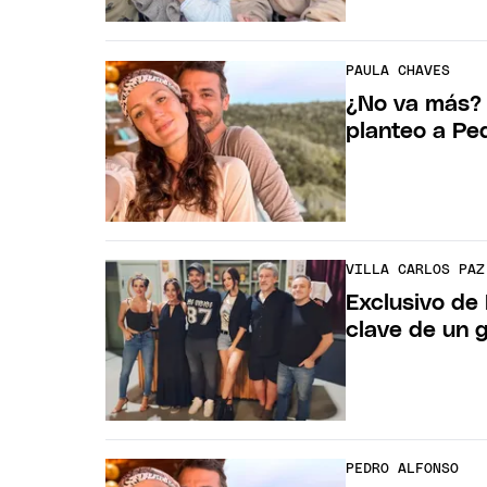
PAULA CHAVES
¿No va más? 
planteo a Pe
VILLA CARLOS PAZ
Exclusivo de
clave de un g
PEDRO ALFONSO