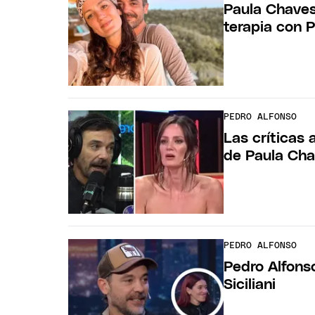
Paula Chaves 
terapia con 
PEDRO ALFONSO
Las críticas 
de Paula Ch
PEDRO ALFONSO
Pedro Alfonso
Siciliani