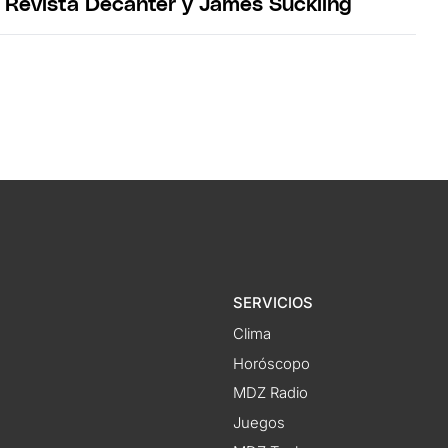
r Revista Decanter y James Suckling
SERVICIOS
Clima
Horóscopo
MDZ Radio
Juegos