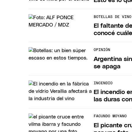
Esto es lo que
BOTELLAS DE VINO
El faltante d
conocé cuál
OPINIÓN
Argentina sin
se apaga
INCENDIO
El incendio e
las duras co
FACUNDO MOYANO
El picante c