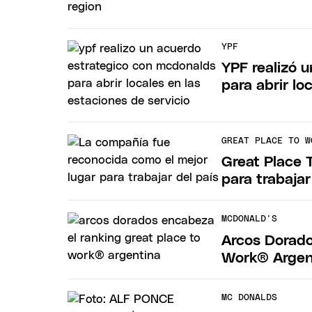
YPF
YPF realizó 
para abrir lo
GREAT PLACE TO W
Great Place 
para trabajar
MCDONALD'S
Arcos Dorado
Work® Argen
MC DONALDS