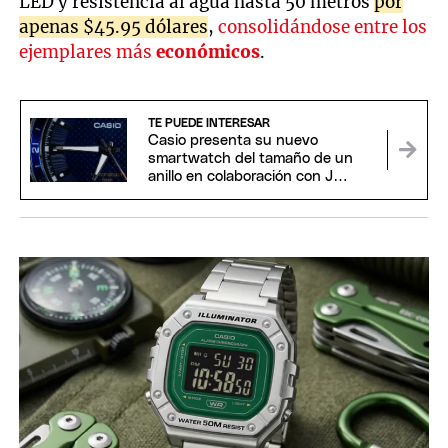
LED y resistencia al agua hasta 50 metros
por
apenas $45.95 dólares
,
consolidándose entre los
ejemplares más
económicos
.
TE PUEDE INTERESAR
Casio presenta su nuevo
smartwatch del tamaño de un
anillo en colaboración con J
Balvin