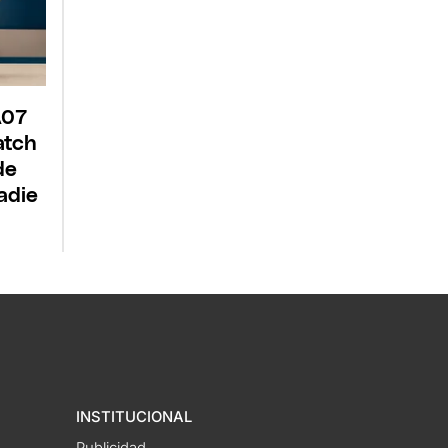
A07
atch
de
adie
INSTITUCIONAL