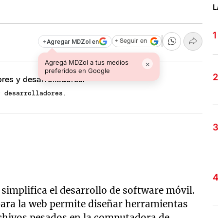
L
+
Agregar MDZol en
+ Seguir en
Agregá MDZol a tus medios
×
preferidos en Google
y desarrolladores.
implifica el desarrollo de software móvil.
ara la web permite diseñar herramientas
archivos pesados en la computadora de