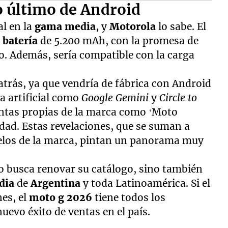
lo último de Android
l en la
gama media
, y
Motorola
lo sabe. El
a
batería
de 5.200 mAh, con la promesa de
o. Además, sería compatible con la carga
atrás, ya que vendría de fábrica con Android
ia artificial como
Google Gemini
y
Circle to
entas propias de la marca como ‘Moto
idad. Estas revelaciones, que se suman a
delos de la marca, pintan un panorama muy
o busca renovar su catálogo, sino también
dia
de
Argentina
y toda Latinoamérica. Si el
es, el
moto g 2026
tiene todos los
uevo éxito de ventas en el país.